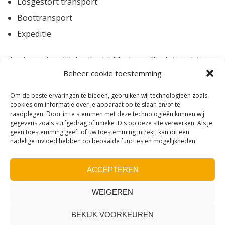
Losgestort transport
Boottransport
Expeditie
kortom: eigenlijk kunt u bij Mark van Beek terecht
Beheer cookie toestemming
voor bijna iedere vorm van transport!
Om de beste ervaringen te bieden, gebruiken wij technologieën zoals
cookies om informatie over je apparaat op te slaan en/of te
raadplegen. Door in te stemmen met deze technologieën kunnen wij
gegevens zoals surfgedrag of unieke ID's op deze site verwerken. Als je
geen toestemming geeft of uw toestemming intrekt, kan dit een
nadelige invloed hebben op bepaalde functies en mogelijkheden.
ACCEPTEREN
WEIGEREN
BEKIJK VOORKEUREN